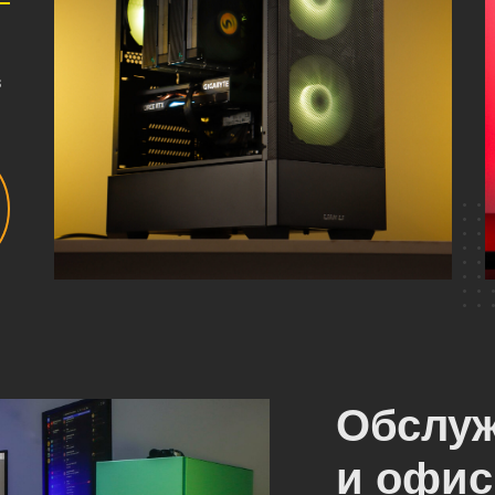
в
Обслу
и офи