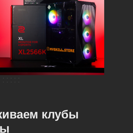
живаем клубы
сы