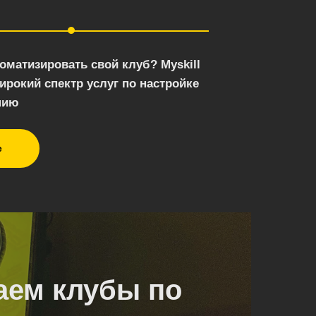
томатизировать свой клуб? Myskill
ирокий спектр услуг по настройке
нию
е
аем клубы по