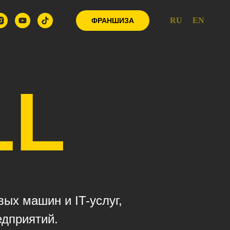
RU
EN
ФРАНШИЗА
LL
ых машин и IT-услуг,
едприятий.