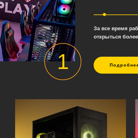
За все время ра
открыться более
1
Подробне